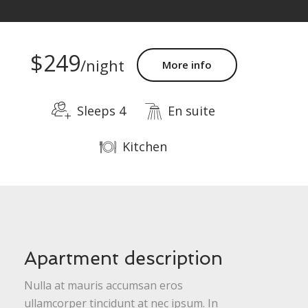
$249
/night
More info
Sleeps 4
En suite
Kitchen
Apartment description
Nulla at mauris accumsan eros
ullamcorper tincidunt at nec ipsum. In