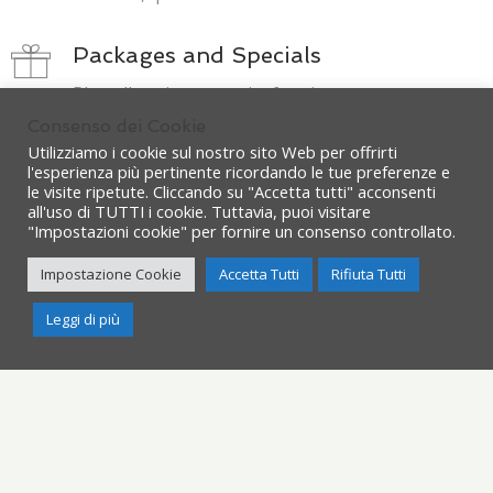
Packages and Specials
Phasellus sit amet enim feugiat,
dignissim sem et, tempus sapien. Mauris
Consenso dei Cookie
leo. Etiam cursus sapien quis ligula
Utilizziamo i cookie sul nostro sito Web per offrirti
l'esperienza più pertinente ricordando le tue preferenze e
rhoncus, quis sollicitudin.
le visite ripetute. Cliccando su "Accetta tutti" acconsenti
all'uso di TUTTI i cookie. Tuttavia, puoi visitare
"Impostazioni cookie" per fornire un consenso controllato.
Family Friendly
Impostazione Cookie
Accetta Tutti
Rifiuta Tutti
Phasellus sit amet enim feugiat,
dignissim sem et, tempus sapien. Mauris
Need Help?
Leggi di più
leo. Etiam cursus sapien quis ligula
rhoncus, quis sollicitudin.
Security Lock
Phasellus sit amet enim feugiat,
dignissim sem et, tempus sapien. Mauris