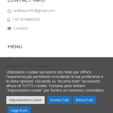
CONTACT INFO
andhaus.info@gmail.com
+39 3518889503
Contacts
MENU
Privacy Policy
Consenso dei Cookie
Terms & Conditions
Utilizziamo i cookie sul nostro sito Web per offrirti
l'esperienza più pertinente ricordando le tue preferenze e
le visite ripetute. Cliccando su "Accetta tutti" acconsenti
all'uso di TUTTI i cookie. Tuttavia, puoi visitare
"Impostazioni cookie" per fornire un consenso controllato.
Impostazione Cookie
Accetta Tutti
Rifiuta Tutti
Copyright @ Andhaus – Powered by
Micro srl
Need Help?
Leggi di più