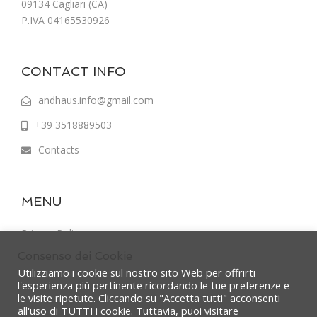
09134 Cagliari (CA)
P.IVA 04165530926
CONTACT INFO
andhaus.info@gmail.com
+39 3518889503
Contacts
MENU
Privacy Policy
Consenso dei Cookie
Terms & Conditions
Utilizziamo i cookie sul nostro sito Web per offrirti
l'esperienza più pertinente ricordando le tue preferenze e
le visite ripetute. Cliccando su "Accetta tutti" acconsenti
all'uso di TUTTI i cookie. Tuttavia, puoi visitare