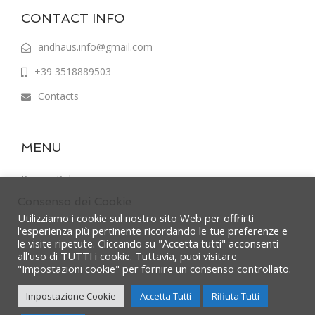
CONTACT INFO
andhaus.info@gmail.com
+39 3518889503
Contacts
MENU
Privacy Policy
Consenso dei Cookie
Terms & Conditions
Utilizziamo i cookie sul nostro sito Web per offrirti
l'esperienza più pertinente ricordando le tue preferenze e
le visite ripetute. Cliccando su "Accetta tutti" acconsenti
all'uso di TUTTI i cookie. Tuttavia, puoi visitare
"Impostazioni cookie" per fornire un consenso controllato.
Impostazione Cookie
Accetta Tutti
Rifiuta Tutti
Copyright @ Andhaus – Powered by
Micro srl